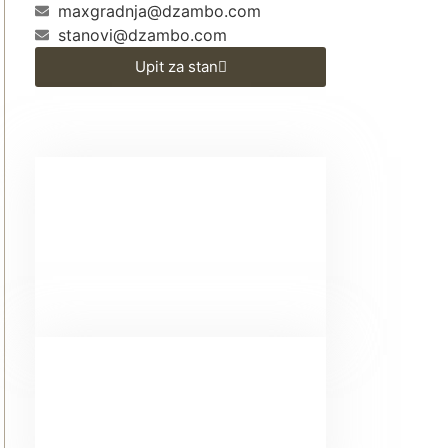
maxgradnja@dzambo.com
stanovi@dzambo.com
Upit za stan