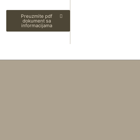
Preuzmite pdf
dokument sa
informacijama