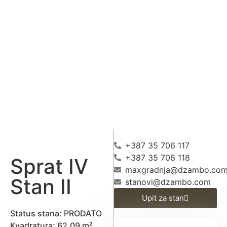
+387 35 706 117
+387 35 706 118
Sprat IV
maxgradnja@dzambo.co
Stan II
stanovi@dzambo.com
Upit za stan
Status stana: PRODATO
Kvadratura: 62,09 m²