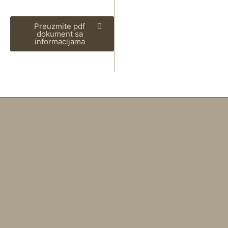
Preuzmite pdf
dokument sa
informacijama