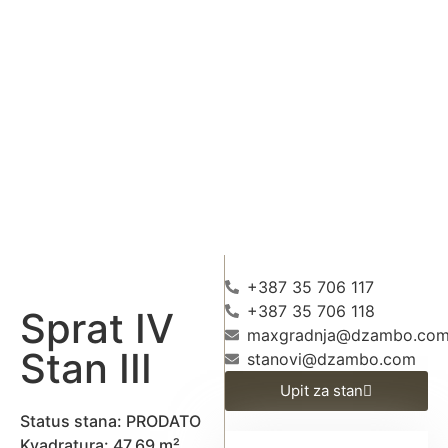
+387 35 706 117
+387 35 706 118
Sprat IV
maxgradnja@dzambo.co
Stan III
stanovi@dzambo.com
Upit za stan
Status stana: PRODATO
Kvadratura: 47,69 m²