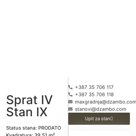
+387 35 706 117
+387 35 706 118
Sprat IV
maxgradnja@dzambo.co
Stan IX
stanovi@dzambo.com
Upit za stan
Status stana: PRODATO
Kvadratura: 39,51 m²