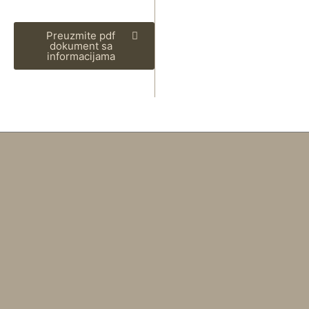
Preuzmite pdf
dokument sa
informacijama