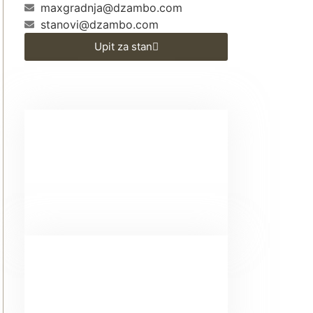
maxgradnja@dzambo.com
stanovi@dzambo.com
Upit za stan